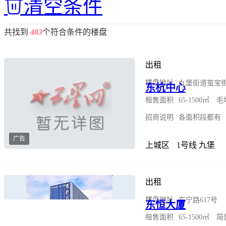
清空条件
共找到
483
个符合条件的楼盘
出租
楼盘地址
九堡街道茧宝街
东杭中心
租售面积
65-1500㎡
招商说明
各面积段都有
广告
上城区
1号线 九堡
出租
楼盘地址
东宁路617号
东恒大厦
租售面积
65-1500㎡ 简