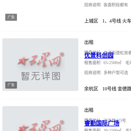
招商说明
各面积段都有
广告
上城区
1、4号线 火
出租
楼盘地址
良渚街道虹良巷
优景科创园
租售面积
65-2500㎡
招商说明
多种户型可选
广告
余杭区
10号线 金德
出租
楼盘地址
沈半路223号
睿勤国际广场
租售面积
30-1500㎡