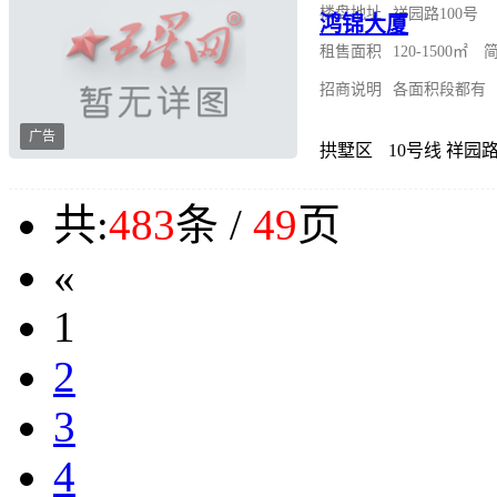
楼盘地址
祥园路100号
鸿锦大厦
租售面积
120-1500㎡ 
招商说明
各面积段都有
广告
拱墅区
10号线 祥园
共:
483
条 /
49
页
«
1
2
3
4