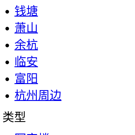
钱塘
萧山
余杭
临安
富阳
杭州周边
类型