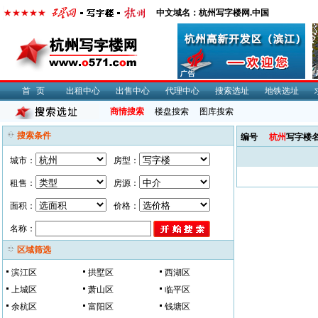
中文域名：杭州写字楼网.中国
首页
出租中心
出售中心
代理中心
搜索选址
地铁选址
商情搜索
楼盘搜索
图库搜索
搜索条件
编号
杭州
写字楼
城市：
房型：
租售：
房源：
面积：
价格：
名称：
区域筛选
滨江区
拱墅区
西湖区
上城区
萧山区
临平区
余杭区
富阳区
钱塘区