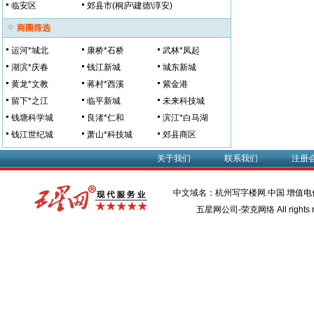
临安区
郊县市(桐庐\建德\淳安)
商圈筛选
运河*城北
康桥*石桥
武林*凤起
湖滨*庆春
钱江新城
城东新城
黄龙*文教
蒋村*西溪
紫金港
留下*之江
临平新城
未来科技城
钱塘科学城
良渚*仁和
滨江*白马湖
钱江世纪城
萧山*科技城
郊县商区
关于我们
联系我们
注册
中文域名：杭州写字楼网.中国 增值
五星网公司-荣克网络 All rights r