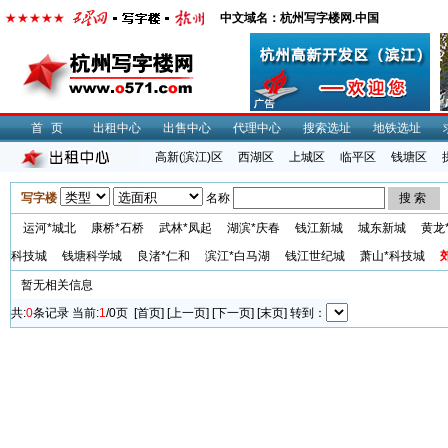
中文域名：杭州写字楼网.中国
首页
出租中心
出售中心
代理中心
搜索选址
地铁选址
高新(滨江)区
西湖区
上城区
临平区
钱塘区
写字楼
名称
运河*城北
康桥*石桥
武林*凤起
湖滨*庆春
钱江新城
城东新城
黄龙
科技城
钱塘科学城
良渚*仁和
滨江*白马湖
钱江世纪城
萧山*科技城
暂无相关信息
共:
0
条记录 当前:
1
/0页 [首页] [上一页] [下一页] [末页] 转到：