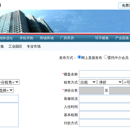
国
免费
地铁选址
求租求购
商铺商城
厂房库房
写字楼集
产业园集
楼集
工业园区
专业市场
发布方式：
网上直接发布
委托中介会员
*
楼盘名称
租售方式
*
净价出售
至
装修状况
入住时间
基本租期
付款方式