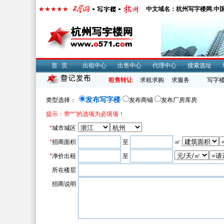
中文域名：杭州写字楼网.中
首页
出租中心
出售中心
代理中心
搜索选址
租售转让
求租求购
求服务
写字
发布写字楼
类型选择：
发布商铺
发布厂房库房
提示：带“*”的选项为必填项！
*
城市城区
*
招商面积
至
㎡
*
净价出租
至
所在楼层
招商说明