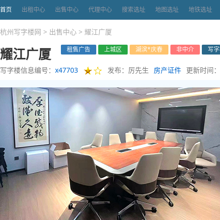
首页
出租中心
出售中心
代理中心
搜索选址
地图选址
地铁选址
杭州写字楼网
>
出售中心
>
耀江广厦
耀江广厦
租售广告
上城区
湖滨*庆春
非中介
写字
写字楼信息编号：
x47703
发布：厉先生
房产证件
更新时间：20