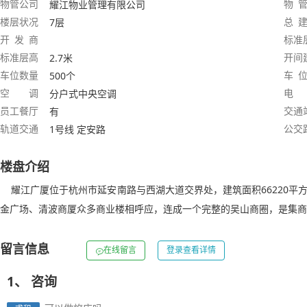
物管公司
物 管
耀江物业管理有限公司
楼层状况
总 建
7层
开 发 商
标准
标准层高
开间
2.7米
车位数量
车 位
500个
空 调
电
分户式中央空调
员工餐厅
交通
有
轨道交通
公交
1号线 定安路
楼盘介绍
耀江广厦位于杭州市延安南路与西湖大道交界处，建筑面积66220平
金广场、清波商厦众多商业楼相呼应，连成一个完整的吴山商圈，是集商
留言信息
在线留言
登录查看详情
1、
咨询