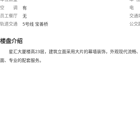
空 调
电
有
员工餐厅
交通
无
轨道交通
公交
5号线 宝善桥
楼盘介绍
星汇大厦楼高23层，建筑立面采用大片的幕墙装饰，外观现代流畅、
面、专业的配套服务。