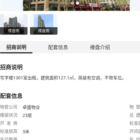
楼盘图
楼盘图
招商说明
配套信息
楼盘介绍
招商说明
写字楼1301室出租，建筑面积127.1㎡，简装有空调，不带车位。
配套信息
物管公司
物 管
卓盛物业
楼层状况
总 建
23层
开 发 商
标准
标准层高
开间
3米
车位数量
车 位