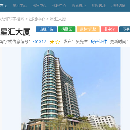
首页
出租中心
出售中心
代理中心
搜索选址
地图选址
地铁选址
杭州写字楼网
>
出租中心
>
星汇大厦
星汇大厦
出租广告
拱墅区
武林*凤起
非中介
写字
写字楼信息编号：
x61317
发布：吴先生
房产证件
更新时间：20