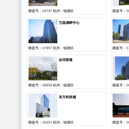
楼盘号：18747
杭州：钱塘区
楼盘号：18
万晶湖畔中心
楼盘号：17957
杭州：钱塘区
楼盘号：17
浜河部落
楼盘号：16858
杭州：钱塘区
楼盘号：16
东方科技城
楼盘号：16251
杭州：钱塘区
楼盘号：16