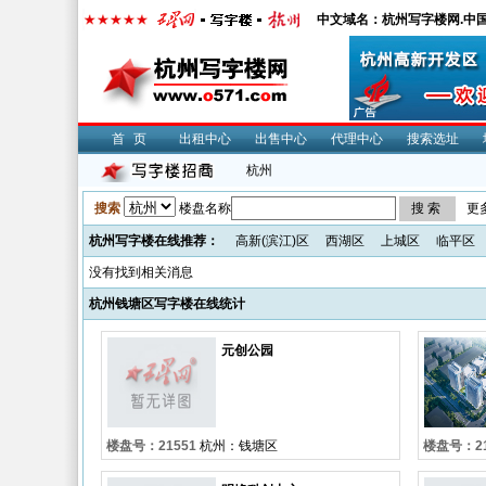
中文域名：杭州写字楼网.中
首页
出租中心
出售中心
代理中心
搜索选址
杭州
搜索
楼盘名称
更
杭州写字楼在线推荐：
高新(滨江)区
西湖区
上城区
临平区
没有找到相关消息
杭州钱塘区写字楼在线统计
元创公园
楼盘号：21551
杭州：钱塘区
楼盘号：21