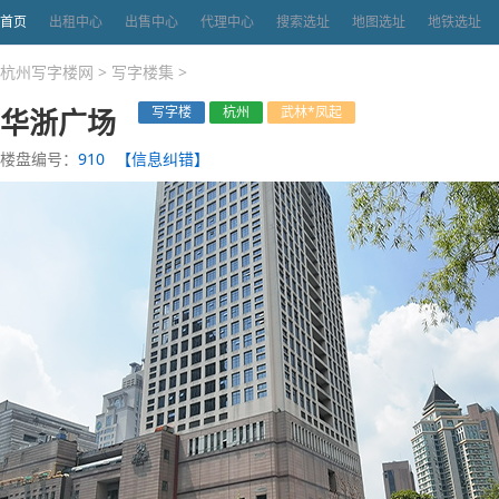
首页
出租中心
出售中心
代理中心
搜索选址
地图选址
地铁选址
杭州写字楼网
>
写字楼集
>
华浙广场
写字楼
杭州
武林*凤起
楼盘编号：
910
【信息纠错】