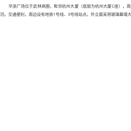
华浙广场位于武林商圈，毗邻杭州大厦（底层为杭州大厦C座），周
河。交通便利，周边设有地铁1号线、3号线站点。外立面采用玻璃幕墙