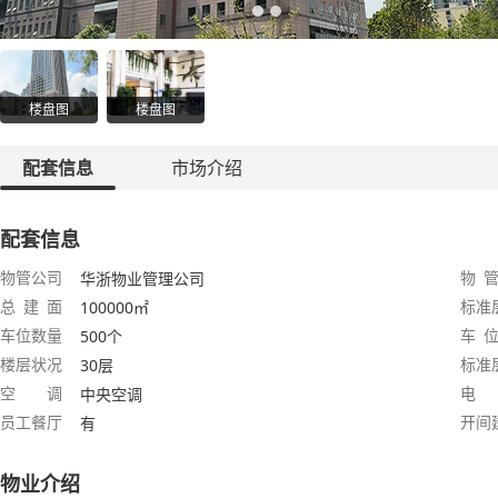
楼盘图
楼盘图
配套信息
市场介绍
配套信息
物管公司
物 管
华浙物业管理公司
总 建 面
标准
100000㎡
车位数量
车 位
500个
楼层状况
标准
30层
空 调
电
中央空调
员工餐厅
开间
有
物业介绍