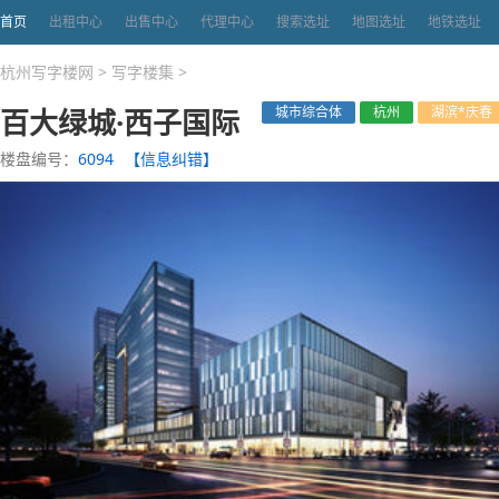
首页
出租中心
出售中心
代理中心
搜索选址
地图选址
地铁选址
杭州写字楼网
>
写字楼集
>
百大绿城·西子国际
城市综合体
杭州
湖滨*庆春
楼盘编号：
6094
【信息纠错】