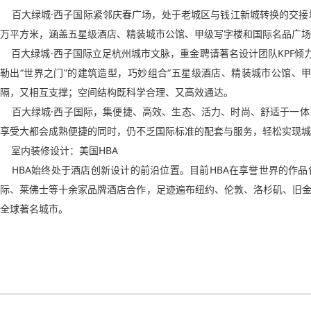
百大绿城·西子国际紧邻庆春广场，处于老城区与钱江新城转换的交接
万平方米，涵盖五星级酒店、精装城市公馆、甲级写字楼和国际名品广
百大绿城·西子国际立足杭州城市文脉，重金聘请著名设计团队KPF倾力
勒出“世界之门”的建筑造型，巧妙组合“五星级酒店、精装城市公馆、
隔，又相互支撑；空间结构既科学合理、又高效通达。
百大绿城·西子国际，集便捷、高效、生态、活力、时尚、舒适于一体
享受大都会成熟便捷的同时，仍不乏国际标准的配套与服务，轻松实现
室内装修设计：美国HBA
HBA始终处于酒店创新设计的前沿位置。目前HBA在享誉世界的作
际、莱佛士等十余家品牌酒店合作，足迹遍布纽约、伦敦、洛杉矶、旧
全球著名城市。