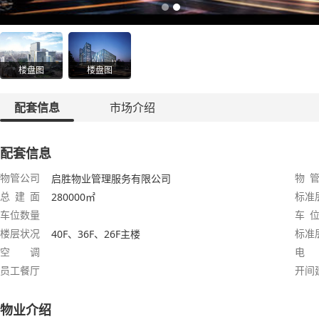
楼盘图
楼盘图
配套信息
市场介绍
配套信息
物管公司
物 管
启胜物业管理服务有限公司
总 建 面
标准
280000㎡
车位数量
车 位
楼层状况
标准
40F、36F、26F主楼
空 调
电
员工餐厅
开间
物业介绍