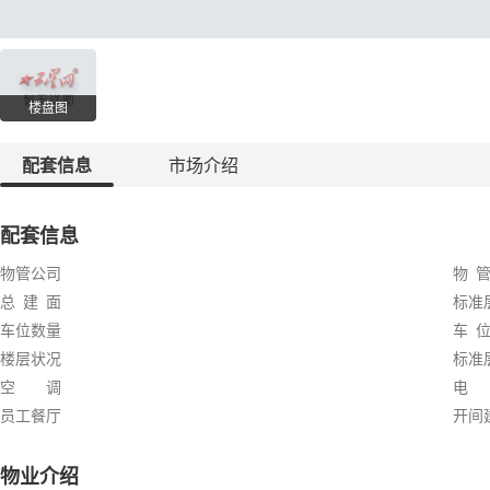
楼盘图
配套信息
市场介绍
配套信息
物管公司
物 管
总 建 面
标准
车位数量
车 位
楼层状况
标准
空 调
电
员工餐厅
开间
物业介绍