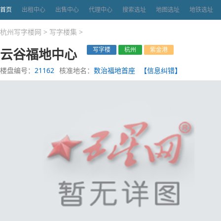
首页
出租中心
出售中心
代理中心
搜索选址
地图选址
地铁选址
杭州写字楼网
>
写字楼集
>
云谷福地中心
写字楼
杭州
紫金港
楼盘编号：
21162
核准地名：
数治福地首座
【信息纠错】