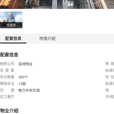
楼盘图
配套信息
市场介绍
配套信息
物管公司
物 管
自持物业
总 建 面
标准
车位数量
车 位
300个
楼层状况
标准
13层
空 调
电
格力中央空调
员工餐厅
开间
物业介绍