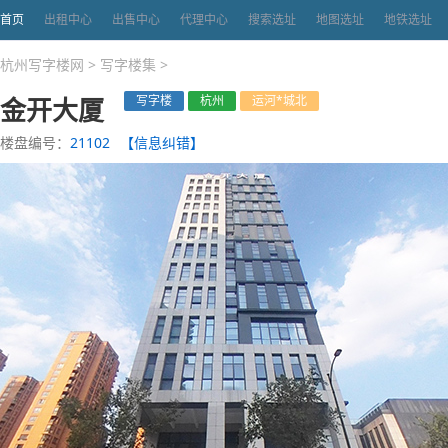
首页
出租中心
出售中心
代理中心
搜索选址
地图选址
地铁选址
杭州写字楼网
>
写字楼集
>
金开大厦
写字楼
杭州
运河*城北
楼盘编号：
21102
【信息纠错】