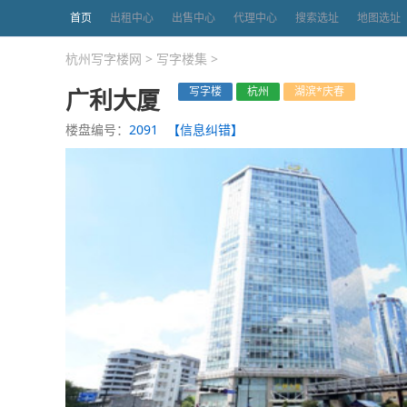
首页
出租中心
出售中心
代理中心
搜索选址
地图选址
杭州写字楼网
>
写字楼集
>
广利大厦
写字楼
杭州
湖滨*庆春
楼盘编号：
2091
【信息纠错】