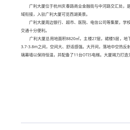
广利大厦位于杭州庆春路商业金融街与中河路交汇处，是
域衔接，入驻广利大厦可览西湖美景。
广利大厦周边银行、超市、医院、电信公司等集聚，学校
交通十分便利。
广利大厦总用地面积8820㎡，主楼27层，裙楼5层，地
3.7-3.8m之间，空间大、舒适感强。大开间，落地中空热
璃幕墙以保持恒温，并配备了11台OTIS电梯。大厦竭力打