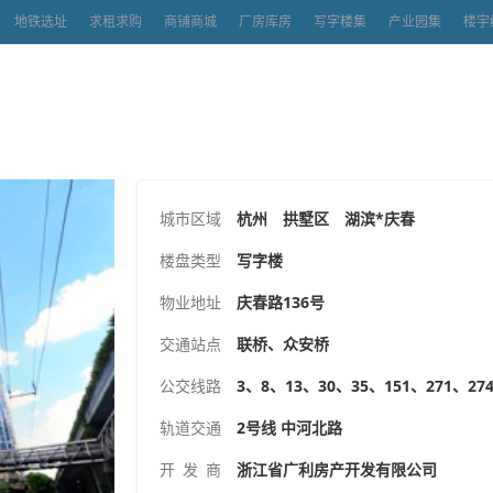
地铁选址
求租求购
商铺商城
厂房库房
写字楼集
产业园集
楼宇
城市区域
杭州 拱墅区 湖滨*庆春
楼盘类型
写字楼
物业地址
庆春路136号
交通站点
联桥、众安桥
公交线路
3、8、13、30、35、151、271、27
轨道交通
2号线 中河北路
开 发 商
浙江省广利房产开发有限公司