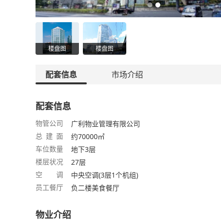
楼盘图
楼盘图
配套信息
市场介绍
配套信息
物管公司
广利物业管理有限公司
总 建 面
约70000㎡
车位数量
地下3层
楼层状况
27层
空 调
中央空调(3层1个机组)
员工餐厅
负二楼美食餐厅
物业介绍