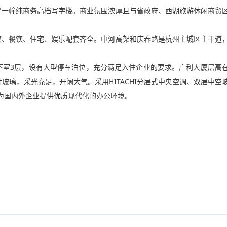
一幢纯商务高档写字楼。商业氛围浓厚且与省政府、西湖旅游休闲商贸
、餐饮、住宅、娱乐配套齐全。中河高架和庆春路是杭州主城区主干道
下室3层，设有大型停车泊位，充分满足入住企业的要求。广利大厦层高
反射玻璃，采光充足，开阔大气。采用HITACHI分层式中央空调、双层中空
造为国内外企业提供优质现代化的办公环境。