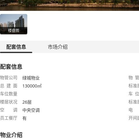
楼盘图
配套信息
市场介绍
配套信息
物管公司
物 管
绿城物业
总 建 面
标准
130000㎡
车位数量
车 位
楼层状况
标准
26层
空 调
电
中央空调
员工餐厅
开间
有
物业介绍