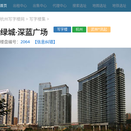
首页
出租中心
出售中心
代理中心
搜索选址
地图选址
地铁选址
杭州写字楼网
>
写字楼集
>
绿城·深蓝广场
写字楼
杭州
武林*凤起
楼盘编号：
2064
【信息纠错】