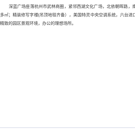
深蓝广场座落杭州市武林商圈，紧邻西湖文化广场，北依朝晖路，南临
多㎡；精装修写字楼(吊顶地毯齐备），美国特灵中央空调系统，六台进口
精致的园区景观环境，办公的理想场所。