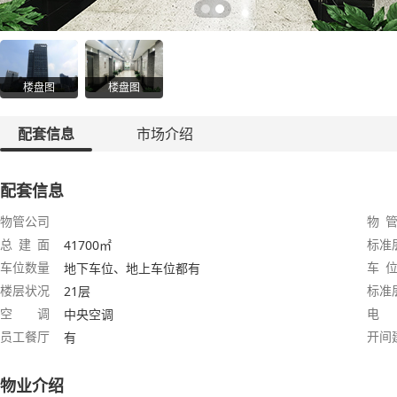
楼盘图
楼盘图
配套信息
市场介绍
配套信息
物管公司
物 管
总 建 面
标准
41700㎡
车位数量
车 位
地下车位、地上车位都有
楼层状况
标准
21层
空 调
电
中央空调
员工餐厅
开间
有
物业介绍