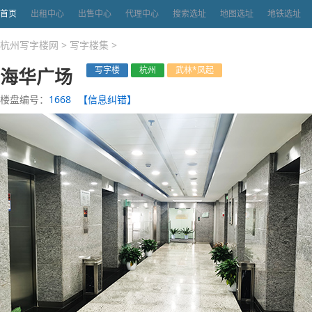
首页
出租中心
出售中心
代理中心
搜索选址
地图选址
地铁选址
杭州写字楼网
>
写字楼集
>
海华广场
写字楼
杭州
武林*凤起
楼盘编号：
1668
【信息纠错】