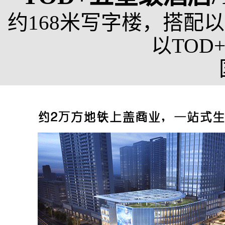
约168米写字楼，搭配
以TO