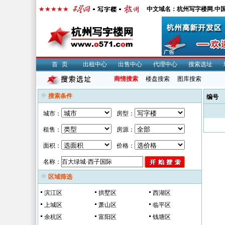
中文域名：杭州写字楼网.中
首页
出租中心
出售中心
代理中心
搜索选址
商情搜索
楼盘搜索
图库搜索
搜索条件
编号
城市：
房型：
租售：
房源：
面积：
价格：
名称：
区域筛选
滨江区
拱墅区
西湖区
上城区
萧山区
临平区
余杭区
富阳区
钱塘区