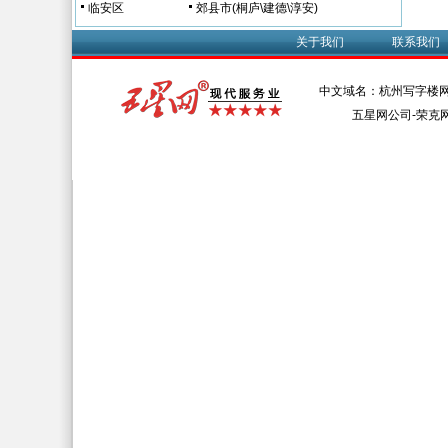
临安区
郊县市(桐庐\建德\淳安)
关于我们
联系我们
中文域名：杭州写字楼网
五星网公司-荣克网络 Al