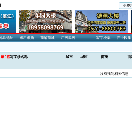
国
免费
地铁选址
求租求购
商铺商城
厂房库房
写字楼集
产业园集
鏉窞
写字楼名称
城市
城区
商圈
面
没有找到相关信息