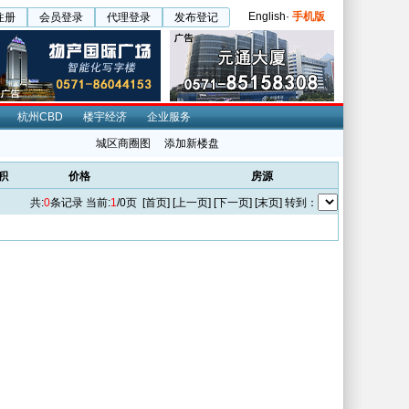
English
·
手机版
注册
会员登录
代理登录
发布登记
杭州CBD
楼宇经济
企业服务
城区商圈图
添加新楼盘
积
价格
房源
共:
0
条记录 当前:
1
/0页 [首页] [上一页] [下一页] [末页] 转到：