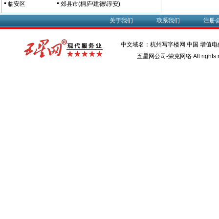
临安区
郊县市(桐庐\建德\淳安)
关于我们
联系我们
注册
中文域名：杭州写字楼网.中国 增值
五星网公司-荣克网络 All rights r