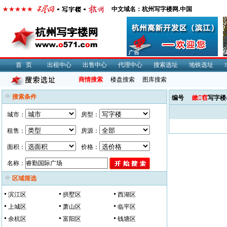
中文域名：杭州写字楼网.中国
首页
出租中心
出售中心
代理中心
搜索选址
地铁选址
商情搜索
楼盘搜索
图库搜索
搜索条件
编号
鏉窞
写字楼
城市：
房型：
租售：
房源：
面积：
价格：
名称：
区域筛选
滨江区
拱墅区
西湖区
上城区
萧山区
临平区
余杭区
富阳区
钱塘区