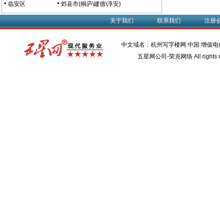
临安区
郊县市(桐庐\建德\淳安)
关于我们
联系我们
注册
中文域名：杭州写字楼网.中国 增值
五星网公司-荣克网络 All rights r