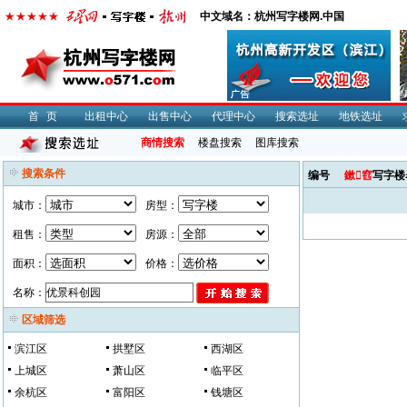
中文域名：杭州写字楼网.中国
首页
出租中心
出售中心
代理中心
搜索选址
地铁选址
商情搜索
楼盘搜索
图库搜索
搜索条件
编号
鏉窞
写字楼
城市：
房型：
租售：
房源：
面积：
价格：
名称：
区域筛选
滨江区
拱墅区
西湖区
上城区
萧山区
临平区
余杭区
富阳区
钱塘区