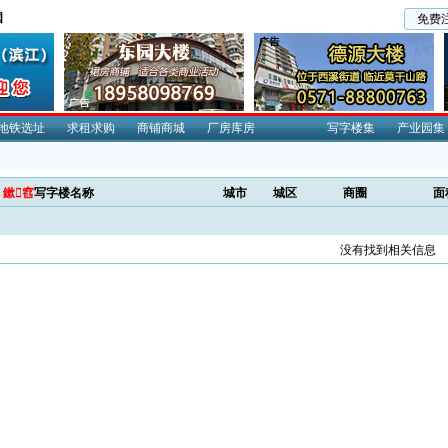
国
免费
地铁选址
求租求购
商铺商城
厂房库房
写字楼集
产业园集
鏉窞
写字楼名称
城市
城区
商圈
面
没有找到相关信息