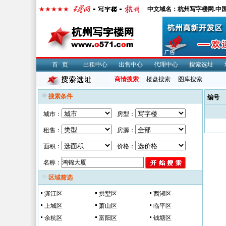
中文域名：杭州写字楼网.中
首页
出租中心
出售中心
代理中心
搜索选址
商情搜索
楼盘搜索
图库搜索
搜索条件
编号
城市：
房型：
租售：
房源：
面积：
价格：
名称：
区域筛选
滨江区
拱墅区
西湖区
上城区
萧山区
临平区
余杭区
富阳区
钱塘区