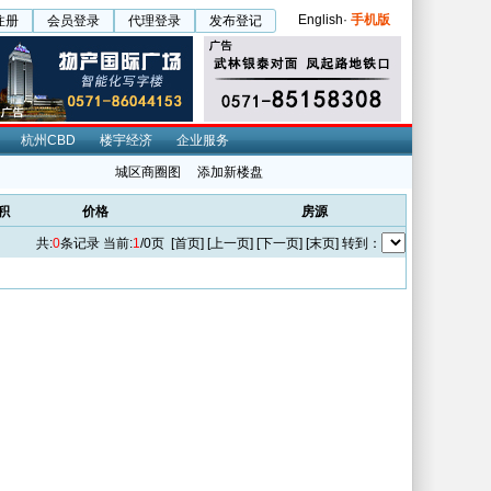
English
·
手机版
注册
会员登录
代理登录
发布登记
杭州CBD
楼宇经济
企业服务
城区商圈图
添加新楼盘
积
价格
房源
共:
0
条记录 当前:
1
/0页 [首页] [上一页] [下一页] [末页] 转到：