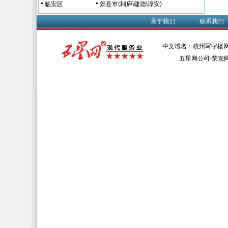
临安区
郊县市(桐庐\建德\淳安)
关于我们
联系我们
中文域名：杭州写字楼网
五星网公司-荣克网络 Al