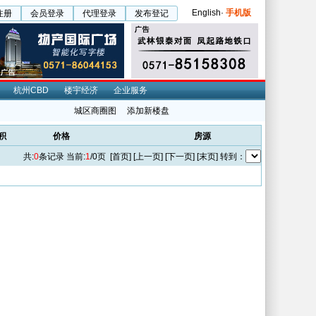
English
·
手机版
注册
会员登录
代理登录
发布登记
杭州CBD
楼宇经济
企业服务
城区商圈图
添加新楼盘
积
价格
房源
共:
0
条记录 当前:
1
/0页 [首页] [上一页] [下一页] [末页] 转到：