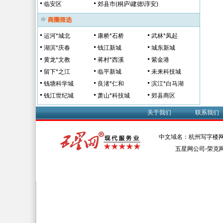
临安区
郊县市(桐庐\建德\淳安)
商圈筛选
运河*城北
康桥*石桥
武林*凤起
湖滨*庆春
钱江新城
城东新城
黄龙*文教
蒋村*西溪
紫金港
留下*之江
临平新城
未来科技城
钱塘科学城
良渚*仁和
滨江*白马湖
钱江世纪城
萧山*科技城
郊县商区
关于我们
联系我们
中文域名：杭州写字楼网
五星网公司-荣克网络 Al