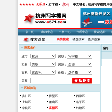
中文域名：杭州写字楼网.中
首页
出租中心
出售中心
代理中心
搜索选址
商情搜索
楼盘搜索
图库搜索
搜索条件
编号
城市：
房型：
租售：
房源：
面积：
价格：
名称：
区域筛选
滨江区
拱墅区
西湖区
上城区
萧山区
临平区
余杭区
富阳区
钱塘区