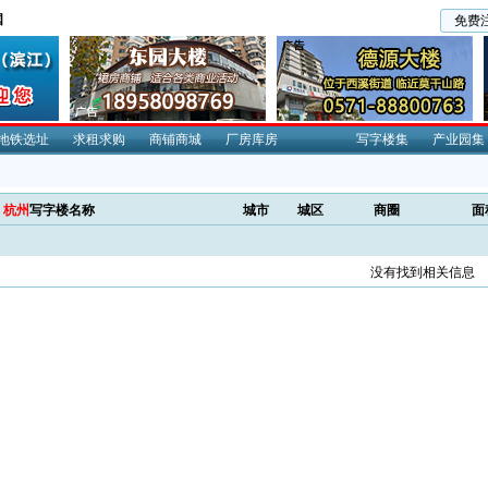
国
免费
地铁选址
求租求购
商铺商城
厂房库房
写字楼集
产业园集
杭州
写字楼名称
城市
城区
商圈
面
没有找到相关信息