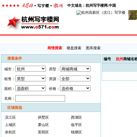
中文域名：杭州写字楼网.中国
首页
出租中心
出售中心
代理中心
搜索选址
地铁选址
商情搜索
楼盘搜索
图库搜索
搜索条件
编号
杭州
商铺名
城市：
房型：
租售：
房源：
面积：
价格：
名称：
区域筛选
滨江区
拱墅区
西湖区
上城区
萧山区
临平区
余杭区
富阳区
钱塘区