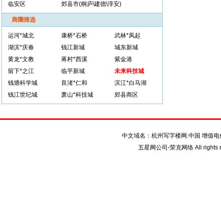
临安区
郊县市(桐庐\建德\淳安)
商圈筛选
运河*城北
康桥*石桥
武林*凤起
湖滨*庆春
钱江新城
城东新城
黄龙*文教
蒋村*西溪
紫金港
留下*之江
临平新城
未来科技城
钱塘科学城
良渚*仁和
滨江*白马湖
钱江世纪城
萧山*科技城
郊县商区
关于我们
联系我们
注册
中文域名：杭州写字楼网.中国 增值
五星网公司-荣克网络 All rights r