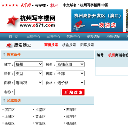
中文域名：杭州写字楼网.中国
首页
出租中心
出售中心
代理中心
搜索选址
地铁选址
商情搜索
楼盘搜索
图库搜索
搜索条件
编号
杭州
商铺名
城市：
房型：
租售：
房源：
面积：
价格：
名称：
区域筛选
滨江区
拱墅区
西湖区
上城区
萧山区
临平区
余杭区
富阳区
钱塘区