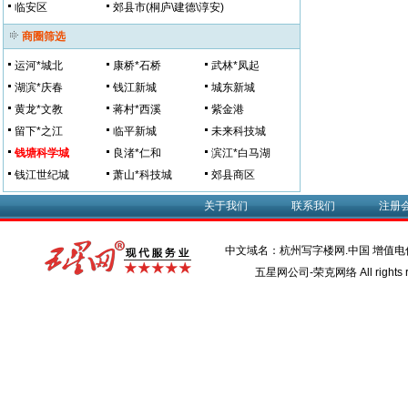
临安区
郊县市(桐庐\建德\淳安)
商圈筛选
运河*城北
康桥*石桥
武林*凤起
湖滨*庆春
钱江新城
城东新城
黄龙*文教
蒋村*西溪
紫金港
留下*之江
临平新城
未来科技城
钱塘科学城
良渚*仁和
滨江*白马湖
钱江世纪城
萧山*科技城
郊县商区
关于我们
联系我们
注册
中文域名：杭州写字楼网.中国 增值
五星网公司-荣克网络 All rights r