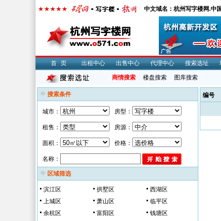
中文域名：杭州写字楼网.中
首页
出租中心
出售中心
代理中心
搜索选址
商情搜索
楼盘搜索
图库搜索
搜索条件
编号
城市：
房型：
租售：
房源：
面积：
价格：
名称：
区域筛选
滨江区
拱墅区
西湖区
上城区
萧山区
临平区
余杭区
富阳区
钱塘区