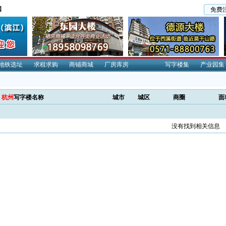
国
免费
地铁选址
求租求购
商铺商城
厂房库房
写字楼集
产业园集
杭州
写字楼名称
城市
城区
商圈
面
没有找到相关信息