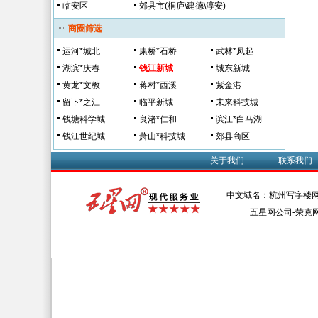
临安区
郊县市(桐庐\建德\淳安)
商圈筛选
运河*城北
康桥*石桥
武林*凤起
湖滨*庆春
钱江新城
城东新城
黄龙*文教
蒋村*西溪
紫金港
留下*之江
临平新城
未来科技城
钱塘科学城
良渚*仁和
滨江*白马湖
钱江世纪城
萧山*科技城
郊县商区
关于我们
联系我们
中文域名：杭州写字楼网
五星网公司-荣克网络 Al