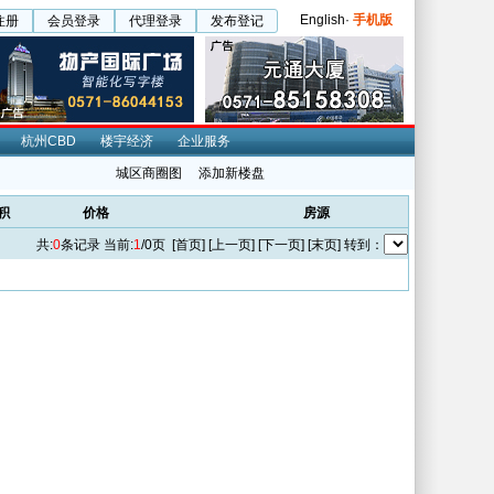
English
·
手机版
注册
会员登录
代理登录
发布登记
杭州CBD
楼宇经济
企业服务
城区商圈图
添加新楼盘
积
价格
房源
共:
0
条记录 当前:
1
/0页 [首页] [上一页] [下一页] [末页] 转到：