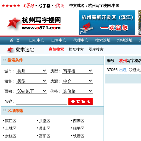
中文域名：杭州写字楼网.中国
首页
出租中心
出售中心
代理中心
搜索选址
地铁选址
商情搜索
楼盘搜索
图库搜索
搜索条件
编号
杭州
写字楼
37066
出租
联银大
城市：
房型：
租售：
房源：
面积：
价格：
名称：
区域筛选
滨江区
拱墅区
西湖区
上城区
萧山区
临平区
余杭区
富阳区
钱塘区