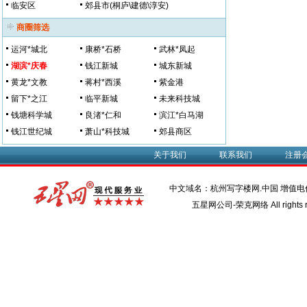
临安区
郊县市(桐庐\建德\淳安)
商圈筛选
运河*城北
康桥*石桥
武林*凤起
湖滨*庆春
钱江新城
城东新城
黄龙*文教
蒋村*西溪
紫金港
留下*之江
临平新城
未来科技城
钱塘科学城
良渚*仁和
滨江*白马湖
钱江世纪城
萧山*科技城
郊县商区
关于我们
联系我们
注册
中文域名：杭州写字楼网.中国 增值
五星网公司-荣克网络 All rights r