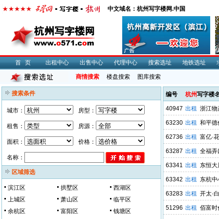
中文域名：杭州写字楼网.中国
首页
出租中心
出售中心
代理中心
搜索选址
地铁选址
商情搜索
楼盘搜索
图库搜索
搜索条件
编号
杭州
写字楼
40947
出租
浙江物
城市：
房型：
63230
出租
和平德
租售：
房源：
62736
出租
富亿·
面积：
价格：
63287
出租
全福弄
名称：
63341
出租
东恒大
区域筛选
63342
出租
东杭中
滨江区
拱墅区
西湖区
63283
出租
开太·
上城区
萧山区
临平区
51296
出租
佰富时
余杭区
富阳区
钱塘区