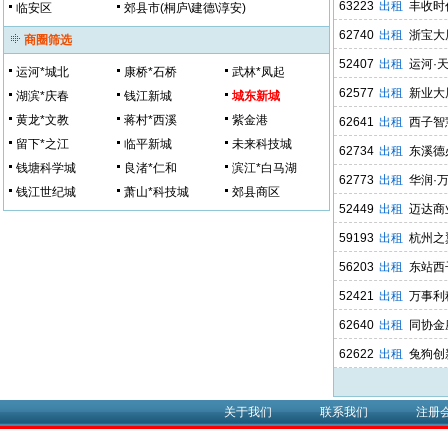
63223
出租
丰收时
临安区
郊县市(桐庐\建德\淳安)
62740
出租
浙宝大
商圈筛选
52407
出租
运河·
运河*城北
康桥*石桥
武林*凤起
62577
出租
新业大
湖滨*庆春
钱江新城
城东新城
黄龙*文教
蒋村*西溪
紫金港
62641
出租
西子智
留下*之江
临平新城
未来科技城
62734
出租
东溪德
钱塘科学城
良渚*仁和
滨江*白马湖
62773
出租
华润·
钱江世纪城
萧山*科技城
郊县商区
52449
出租
迈达商
59193
出租
杭州之
56203
出租
东站西
52421
出租
万事利
62640
出租
同协金
62622
出租
兔狗创
关于我们
联系我们
注册