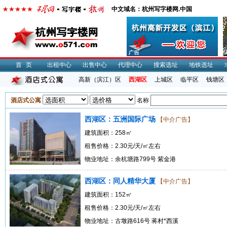
中文域名：杭州写字楼网.中国
首页
出租中心
出售中心
代理中心
搜索选址
地铁选址
高新（滨江）区
西湖区
上城区
临平区
钱塘区
酒店式公寓
名称
西湖区：五洲国际广场
【中介广告】
建筑面积：258㎡
租售价格：2.30元/天/㎡左右
物业地址：余杭塘路799号 紫金港
西湖区：同人精华大厦
【中介广告】
建筑面积：152㎡
租售价格：2.30元/天/㎡左右
物业地址：古墩路616号 蒋村*西溪