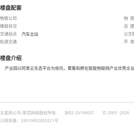
楼盘配套
物管公司
物 管
楼层状况
总 建
交通站点
公交
汽车北站
轨道交通
开 发
楼盘介绍
产业园以阿里云生态平台为依托，聚集和孵化智能物联网产业优秀企业
五星网公司-荣克网络版权所有
浙B2-20140037
© 2005
-2026
公网安备：33010602003221号