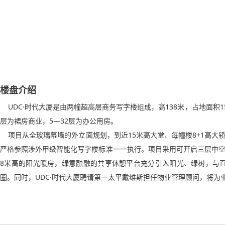
楼盘介绍
UDC·时代大厦是由两幢超高层商务写字楼组成，高138米，占地面积1550
层为裙房商业，5—32层为办公用房。
项目从全玻璃幕墙的外立面规划，到近15米高大堂、每幢楼8+1高大
严格参照涉外甲级智能化写字楼标准一一执行。项目采用可开启三层中
8米高的阳光暖房，绿意融融的共享休憩平台充分引入阳光、绿树，与直
圈。同时，UDC·时代大厦聘请第一太平戴维斯担任物业管理顾问，将为