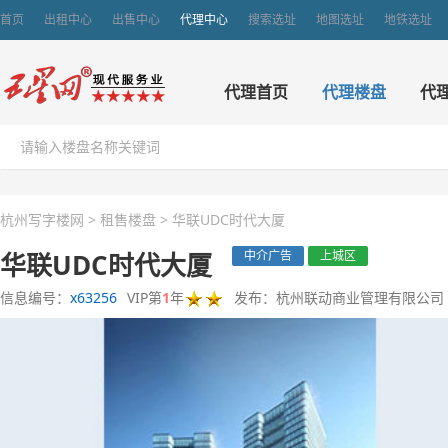
首页
出租中心
出售中心
代理中心
搜索选址
地图选址
地铁选址
代理首页
代理楼盘
代
杭州写字楼网
>
租售楼盘
>
华联UDC时代大厦
华联UDC时代大厦
中介广告
上城区
信息编号：
x63256
VIP第
1
年
发布：杭州联动商业管理有限公司