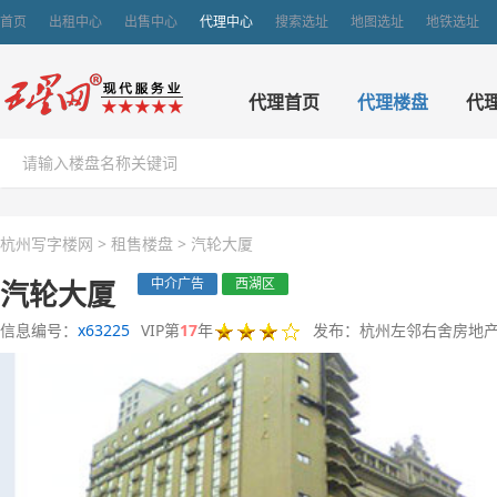
首页
出租中心
出售中心
代理中心
搜索选址
地图选址
地铁选址
代理首页
代理楼盘
代
杭州写字楼网
>
租售楼盘
>
汽轮大厦
汽轮大厦
中介广告
西湖区
信息编号：
x63225
VIP第
17
年
发布：杭州左邻右舍房地