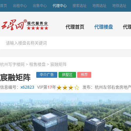
首页
出租中心
出售中心
代理中心
搜索选址
地图选址
地铁选址
代理首页
代理楼盘
代
杭州写字楼网
>
租售楼盘
>
宸融矩阵
宸融矩阵
中介广告
拱墅区
推荐
信息编号：
x62823
VIP第
17
年
发布：杭州左邻右舍房地