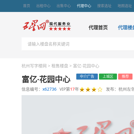
首页
出租中心
出售中心
代理中心
搜索选址
地图选址
代理首页
代理楼
杭州写字楼网
>
租售楼盘
>
富亿·花园中心
富亿·花园中心
中介广告
上城区
推荐
信息编号：
x62736
VIP第
17
年
发布：杭州左