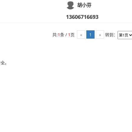
胡小芬
13606716693
共:
1
条 /
1
页
转到：
«
1
»
齐全。