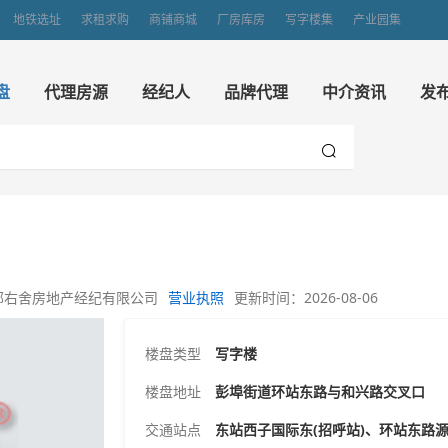
地铁选址
求租求购
商铺商城
厂房库房
写字楼集
产业园集
盘
代理房源
经纪人
品牌代理
中介资讯
发
邻右舍房地产经纪有限公司
营业执照
更新时间：2026-08-06
楼盘类型
写字楼
楼盘地址
彭埠街道环站东路与和兴路交叉口
交通站点
东站西子国际东(招呼站)、环站东路