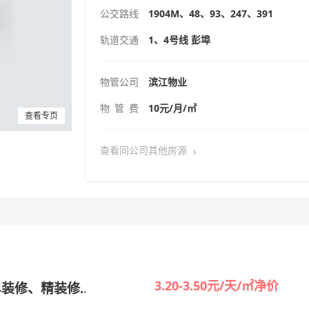
公交路线
1904M、48、93、247、391
轨道交通
1、4号线 彭埠
物管公司
滨江物业
物 管 费
10元/月/㎡
查看专页
查看同公司其他房源
3.20-3.50元/天/㎡净价
单装修、精装修
出租