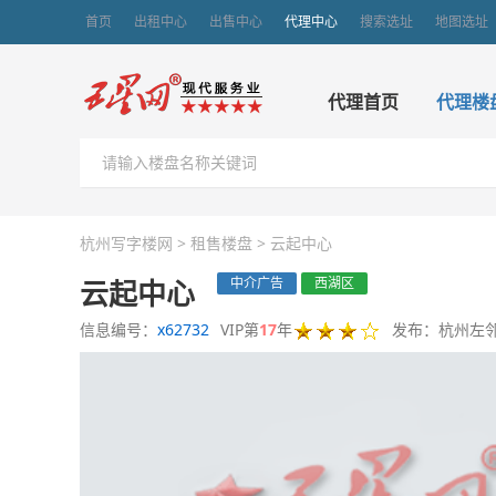
首页
出租中心
出售中心
代理中心
搜索选址
地图选址
代理首页
代理楼
杭州写字楼网
>
租售楼盘
>
云起中心
云起中心
中介广告
西湖区
信息编号：
x62732
VIP第
17
年
发布：杭州左