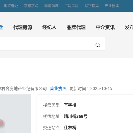
地铁选址
求租求购
商铺商城
厂房库房
写字楼集
产业园集
盘
代理房源
经纪人
品牌代理
中介资讯
发
邻右舍房地产经纪有限公司
营业执照
更新时间：2025-10-15
楼盘类型
写字楼
楼盘地址
晴川街369号
交通站点
仕林桥