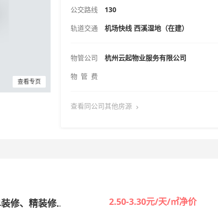
公交路线
130
轨道交通
机场快线 西溪湿地（在建）
物管公司
杭州云起物业服务有限公司
物 管 费
查看专页
查看同公司其他房源
2.50-3.30元/天/㎡净价
单装修、精装修
出租