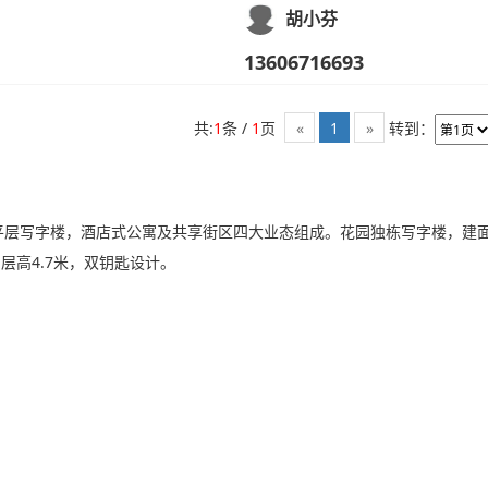
胡小芬
13606716693
共:
1
条 /
1
页
转到：
«
1
»
层写字楼，酒店式公寓及共享街区四大业态组成。花园独栋写字楼，建
，层高4.7米，双钥匙设计。