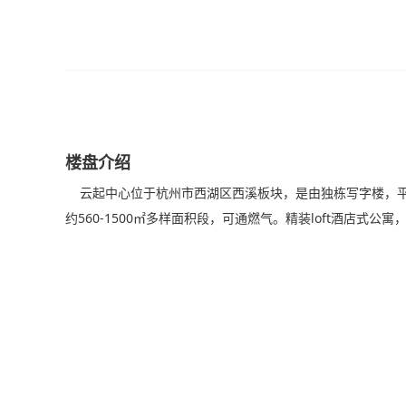
楼盘介绍
云起中心位于杭州市西湖区西溪板块，是由独栋写字楼，平
约560-1500㎡多样面积段，可通燃气。精装loft酒店式公寓