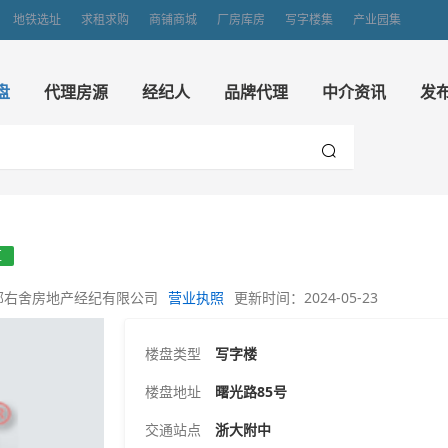
地铁选址
求租求购
商铺商城
厂房库房
写字楼集
产业园集
盘
代理房源
经纪人
品牌代理
中介资讯
发
区
邻右舍房地产经纪有限公司
营业执照
更新时间：2024-05-23
楼盘类型
写字楼
楼盘地址
曙光路85号
交通站点
浙大附中