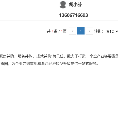
胡小芬
13606716693
共:
1
条 /
1
页
转到：
«
1
»
聚焦并购、服务并购、成就并购”为己任，致力于打造一个全产业链要素
生态圈，为企业并购重组和浙江经济转型升级提供一站式服务。