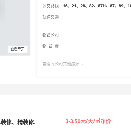
公交路线
16、21、28、82、87H、87、89、1
轨道交通
物管公司
物 管 费
查看专页
查看同公司其他房源
3-3.50元/天/㎡净价
单装修、精装修
出租