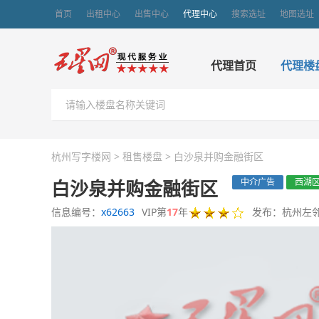
首页
出租中心
出售中心
代理中心
搜索选址
地图选址
代理首页
代理楼
杭州写字楼网
>
租售楼盘
>
白沙泉并购金融街区
白沙泉并购金融街区
中介广告
西湖
信息编号：
x62663
VIP第
17
年
发布：杭州左