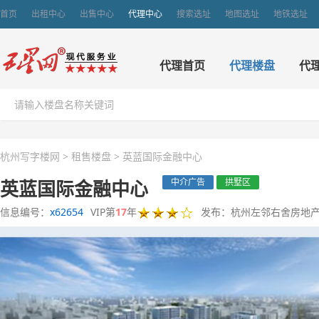
首页
出租中心
出售中心
代理中心
搜索选址
地图选址
地铁选址
代理首页
代理楼盘
代
杭州写字楼网
>
租售楼盘
>
英蓝国际金融中心
英蓝国际金融中心
中介广告
拱墅区
信息编号：
x62654
VIP第
17
年
发布：杭州左邻右舍房地