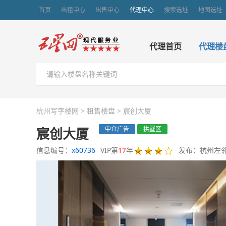
首页
出租中心
出售中心
代理中心
搜索选址
地图选址
代理首页
代理楼
杭州写字楼网
>
租售楼盘
>
宸创大厦
宸创大厦
中介广告
拱墅区
信息编号：
x60736
VIP第
17
年
发布：杭州左