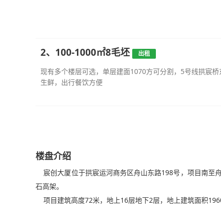
2、100-1000㎡8毛坯
出租
现有多个楼层可选，单层建面1070方可分割，5号线拱宸
生鲜，出行餐饮方便
楼盘介绍
宸创大厦位于拱宸运河商务区舟山东路198号，项目南至
石高架。
项目建筑高度72米，地上16层地下2层，地上建筑面积1960