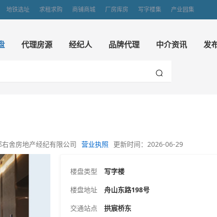
地铁选址
求租求购
商铺商城
厂房库房
写字楼集
产业园集
盘
代理房源
经纪人
品牌代理
中介资讯
发
邻右舍房地产经纪有限公司
营业执照
更新时间：2026-06-29
楼盘类型
写字楼
楼盘地址
舟山东路198号
交通站点
拱宸桥东