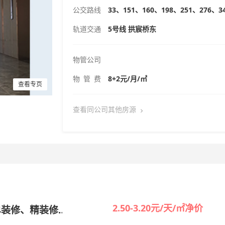
公交路线
33、151、160、198、251、276、3
轨道交通
5号线 拱宸桥东
物管公司
物 管 费
8+2元/月/㎡
查看专页
查看同公司其他房源
2.50-3.20元/天/㎡净价
单装修、精装修
出租