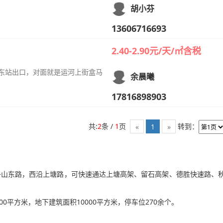
胡小芬
13606716693
2.40-2.90元/天/㎡含税
桥东站出口，对面就是运河上街盒马
余晨曦
17816898903
共:
2
条 /
1
页
转到：
«
1
»
舟山东路，西沿上塘路，可快速通达上塘高架、留石高架、德胜快速路、
0平方米，地下建筑面积10000平方米，停车位270余个。