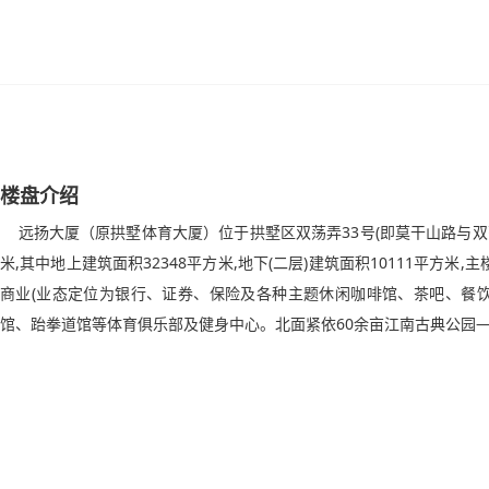
楼盘介绍
远扬大厦（原拱墅体育大厦）位于拱墅区双荡弄33号(即莫干山路与双荡弄交
米,其中地上建筑面积32348平方米,地下(二层)建筑面积10111平方米,
商业(业态定位为银行、证券、保险及各种主题休闲咖啡馆、茶吧、餐饮),
馆、跆拳道馆等体育俱乐部及健身中心。北面紧依60余亩江南古典公园