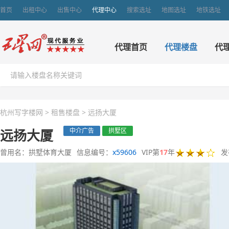
首页
出租中心
出售中心
代理中心
搜索选址
地图选址
地铁选址
代理首页
代理楼盘
代
杭州写字楼网
>
租售楼盘
>
远扬大厦
远扬大厦
中介广告
拱墅区
曾用名：拱墅体育大厦
信息编号：
x59606
VIP第
17
年
发