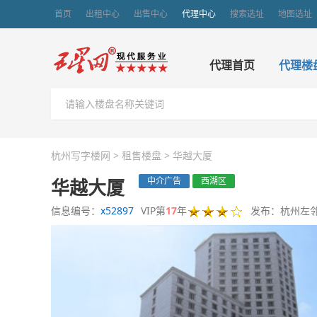
首页
出租中心
出售中心
代理中心
搜索选址
地图选址
代理首页
代理楼
杭州写字楼网
>
租售楼盘
>
华越大厦
华越大厦
中介广告
西湖区
信息编号：
x52897
VIP第
17
年
发布：杭州左