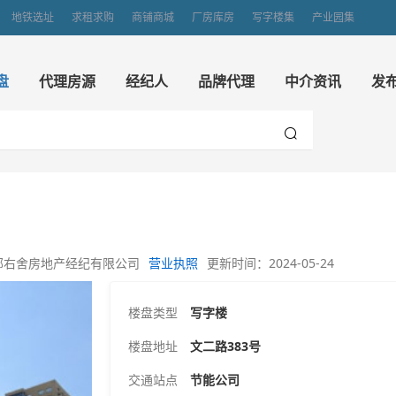
地铁选址
求租求购
商铺商城
厂房库房
写字楼集
产业园集
盘
代理房源
经纪人
品牌代理
中介资讯
发
邻右舍房地产经纪有限公司
营业执照
更新时间：2024-05-24
楼盘类型
写字楼
楼盘地址
文二路383号
交通站点
节能公司