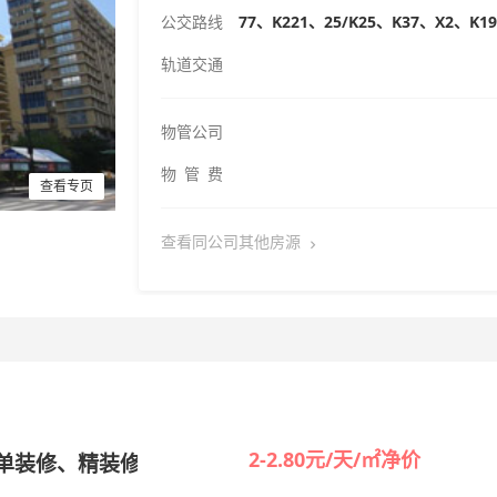
公交路线
77、K221、25/K25、K37、X2、K1
轨道交通
物管公司
物 管 费
查看专页
查看同公司其他房源
2-2.80元/天/㎡净价
简单装修、精装修
出租