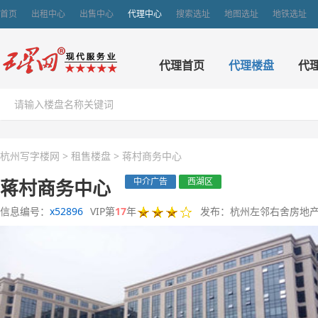
首页
出租中心
出售中心
代理中心
搜索选址
地图选址
地铁选址
代理首页
代理楼盘
代
杭州写字楼网
>
租售楼盘
>
蒋村商务中心
蒋村商务中心
中介广告
西湖区
信息编号：
x52896
VIP第
17
年
发布：杭州左邻右舍房地