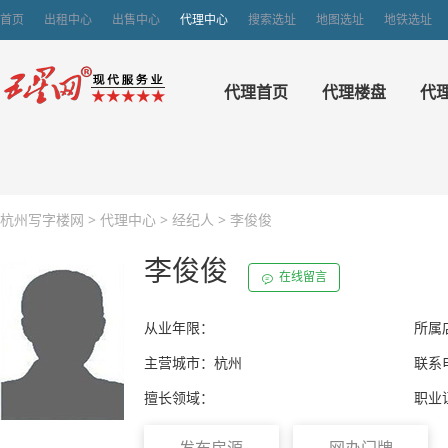
首页
出租中心
出售中心
代理中心
搜索选址
地图选址
地铁选址
代理首页
代理楼盘
代
杭州写字楼网
>
代理中心
>
经纪人
>
李俊俊
李俊俊
在线留言
从业年限：
所属
主营城市：杭州
联系电
擅长领域：
职业
发布房源
网办门牌