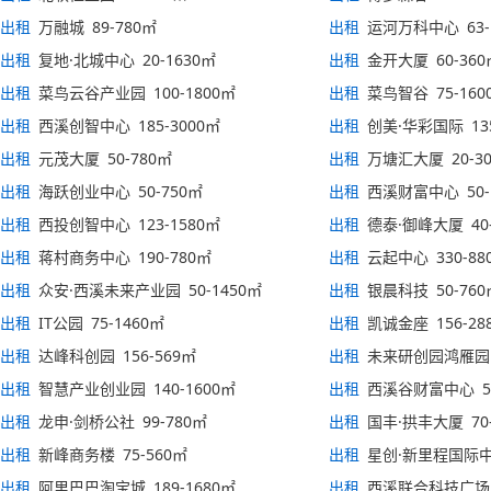
出租
万融城 89-780㎡
出租
运河万科中心 63-
出租
复地·北城中心 20-1630㎡
出租
金开大厦 60-360
出租
菜鸟云谷产业园 100-1800㎡
出租
菜鸟智谷 75-160
出租
西溪创智中心 185-3000㎡
出租
创美·华彩国际 135
出租
元茂大厦 50-780㎡
出租
万塘汇大厦 20-3
出租
海跃创业中心 50-750㎡
出租
西溪财富中心 50-
出租
西投创智中心 123-1580㎡
出租
德泰·御峰大厦 40-
出租
蒋村商务中心 190-780㎡
出租
云起中心 330-88
出租
众安·西溪未来产业园 50-1450㎡
出租
银晨科技 50-760
出租
IT公园 75-1460㎡
出租
凯诚金座 156-28
出租
达峰科创园 156-569㎡
出租
未来研创园鸿雁园区 
出租
智慧产业创业园 140-1600㎡
出租
西溪谷财富中心 50
出租
龙申·剑桥公社 99-780㎡
出租
国丰·拱丰大厦 70-
出租
新峰商务楼 75-560㎡
出租
星创·新里程国际中心
出租
阿里巴巴淘宝城 189-1680㎡
出租
西溪联合科技广场 7