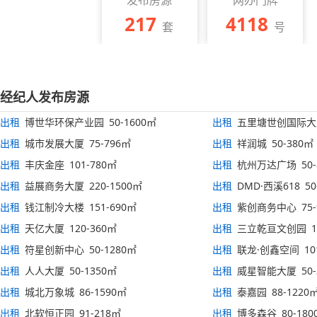
217
4118
套
号
经纪人发布房源
出租
博世华环保产业园 50-1600㎡
出租
五里塘世创国际大厦 
出租
城市发展大厦 75-796㎡
出租
祥润城 50-380㎡
出租
丰庆金座 101-780㎡
出租
杭州万达广场 50-
出租
益展商务大厦 220-1500㎡
出租
DMD·西溪618 50
出租
钱江制冷大楼 151-690㎡
出租
紫创商务中心 75-
出租
天亿大厦 120-360㎡
出租
三立乾亘文创园 12
出租
符星创新中心 50-1280㎡
出租
联龙·创鑫空间 101
出租
人人大厦 50-1350㎡
出租
威星智能大厦 50-
出租
城北万象城 86-1590㎡
出租
泰嘉园 88-1220
出租
北软恒正园 91-218㎡
出租
博多森谷 80-180