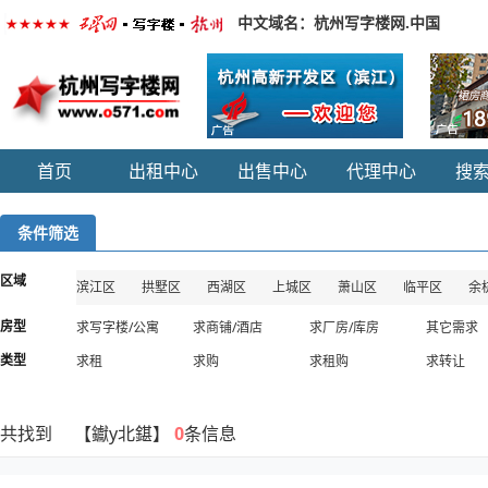
中文域名：杭州写字楼网.中国
首页
出租中心
出售中心
代理中心
搜
条件筛选
区域
滨江区
拱墅区
西湖区
上城区
萧山区
临平区
余
房型
求写字楼/公寓
求商铺/酒店
求厂房/库房
其它需求
类型
求租
求购
求租购
求转让
共找到 【钀у北鍖】
0
条信息