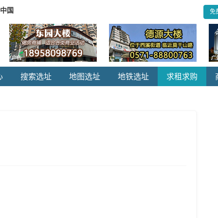
.中国
免
心
搜索选址
地图选址
地铁选址
求租求购