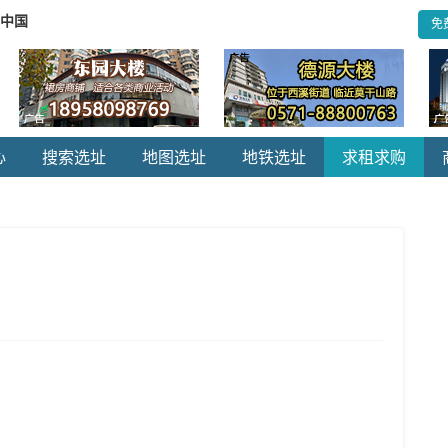
.中国
免
心
搜索选址
地图选址
地铁选址
求租求购