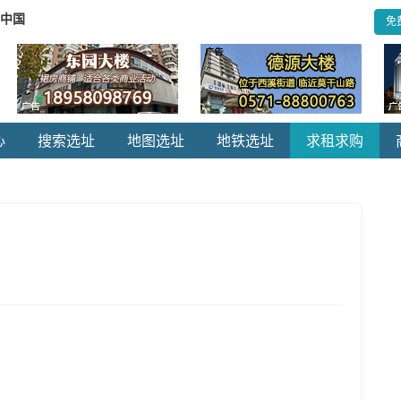
.中国
免
心
搜索选址
地图选址
地铁选址
求租求购