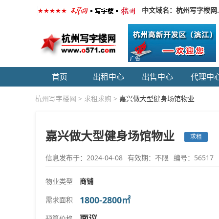
中文域名：杭州写字楼网
首页
出租中心
出售中心
代理中
杭州写字楼网
>
求租求购
>
嘉兴做大型健身场馆物业
嘉兴做大型健身场馆物业
求租
信息发布于：2024-04-08
有效期：不限
编号：56517
物业类型
商铺
1800-2800㎡
需求面积
面议
预算价格