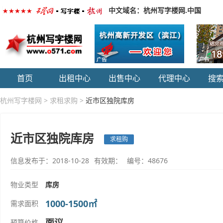
中文域名：杭州写字楼网.中国
首页
出租中心
出售中心
代理中心
搜
杭州写字楼网
>
求租求购
>
近市区独院库房
近市区独院库房
求租购
信息发布于：2018-10-28
有效期：
编号：48676
物业类型
库房
1000-1500㎡
需求面积
面议
预算价格