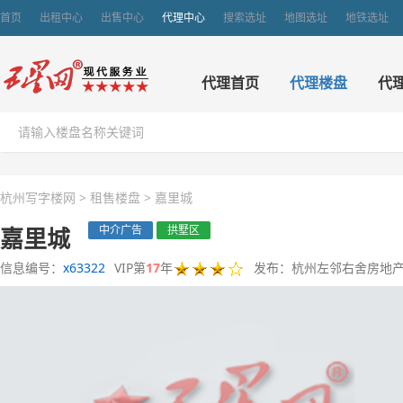
首页
出租中心
出售中心
代理中心
搜索选址
地图选址
地铁选址
代理首页
代理楼盘
代
杭州写字楼网
>
租售楼盘
>
嘉里城
嘉里城
中介广告
拱墅区
信息编号：
x63322
VIP第
17
年
发布：杭州左邻右舍房地