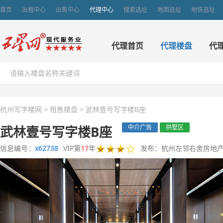
首页
出租中心
出售中心
代理中心
搜索选址
地图选址
地铁选址
代理首页
代理楼盘
代
杭州写字楼网
>
租售楼盘
>
武林壹号写字楼B座
武林壹号写字楼B座
中介广告
拱墅区
信息编号：
x62738
VIP第
17
年
发布：杭州左邻右舍房地