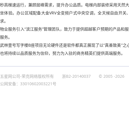
秒高梯速运行，兼顾层峰需求，提升办公品质。电梯内部装修采用天然
坐体验。办公区域配备大金VRV全变频户式中央空调，全天候自由开关、
求。
物业服务引入“滨江服务”管理团队，致力于提供超越客户预期的产品和
服务。
武林壹号写字楼B座项目无论硬件还是软件都真正展现了以“真善致美”之
也将持续以品质服务为信仰，努力为入驻的商务精英们提供高端服务。
五星网公司-荣克网络版权所有
浙B2-20140037
© 2005
-2026
公网安备：33010602003221号