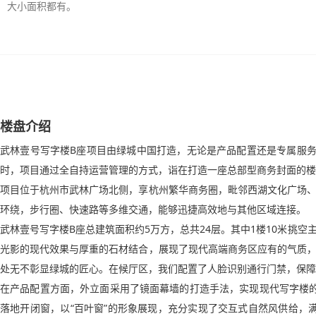
大小面积都有。
楼盘介绍
武林壹号写字楼B座项目由绿城中国打造，无论是产品配置还是专属服务
时，项目通过全自持运营管理的方式，诣在打造一座总部型商务封面的楼
项目位于杭州市武林广场北侧，享杭州繁华商务圈，毗邻西湖文化广场
环绕，步行圈、快速路等多维交通，能够迅捷高效地与其他区域连接。
武林壹号写字楼B座总建筑面积约5万方，总共24层。其中1楼10米挑
光影的现代效果与厚重的石材结合，展现了现代高端商务区应有的气质
处无不彰显绿城的匠心。在候厅区，我们配置了人脸识别通行门禁，保障
在产品配置方面，外立面采用了镜面幕墙的打造手法，实现现代写字楼
落地开闭窗，以“百叶窗”的形象展现，充分实现了交互式自然风供给，满