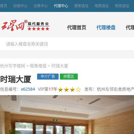
首页
出租中心
出售中心
代理中心
搜索选址
地图选址
地铁选址
代理首页
代理楼盘
代
杭州写字楼网
>
租售楼盘
>
时瑞大厦
时瑞大厦
中介广告
拱墅区
信息编号：
x62584
VIP第
17
年
发布：杭州左邻右舍房地