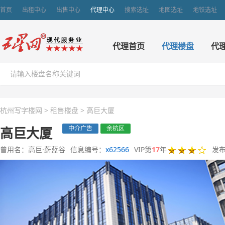
首页
出租中心
出售中心
代理中心
搜索选址
地图选址
地铁选址
代理首页
代理楼盘
代
杭州写字楼网
>
租售楼盘
>
高巨大厦
高巨大厦
中介广告
余杭区
曾用名：高巨·蔚蓝谷
信息编号：
x62566
VIP第
17
年
发