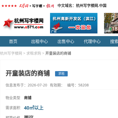
中文域名：杭州写字楼网.中国
首页
出租中心
出售中心
代理中心
搜
杭州写字楼网
>
求租求购
>
开童装店的商铺
开童装店的商铺
求租
信息发布于：2026-07-20
有效期：
编号：58208
物业类型
商铺
40㎡以上
需求面积
面议
预算价格